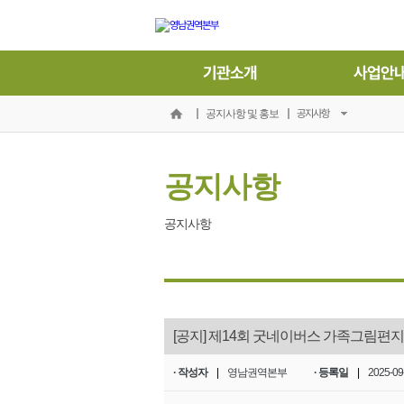
기관소개
사업안
공지사항
공지사항 및 홍보
공지사항
공지사항
[공지] 제14회 굿네이버스 가족그림편
· 작성자
|
영남권역본부
· 등록일
|
2025-09