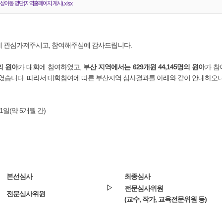
상아동 명단(지역홈페이지 게시).xlsx
에 관심가져주시고, 참여해주심에 감사드립니다.
의 원아
가 대회에 참여하였고,
부산 지역에서는 629개원 44,145명의 원아
가 참
였습니다. 따라서 대회참여에 따른 부산지역 심사결과를 아래와 같이 안내하오니
 31일(약 5개월 간)
본선심사
최종심사
▷
전문심사위원
전문심사위원
(교수, 작가, 교육전문위원 등)